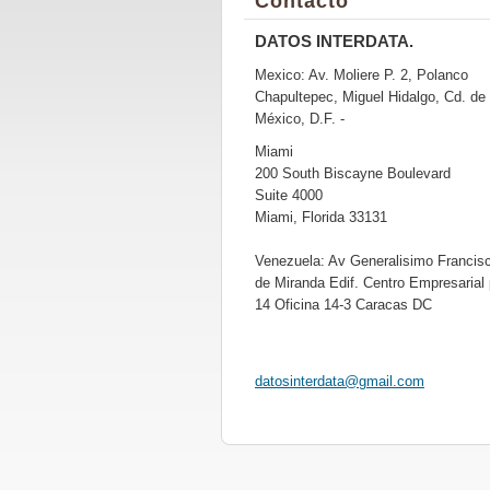
Contacto
DATOS INTERDATA.
Mexico: Av. Moliere P. 2, Polanco
Chapultepec, Miguel Hidalgo, Cd. de
México, D.F. -
Miami
200 South Biscayne Boulevard
Suite 4000
Miami, Florida 33131
Venezuela: Av Generalisimo Francis
de Miranda Edif. Centro Empresarial 
14 Oficina 14-3 Caracas DC
datosint
erdata@g
mail.com